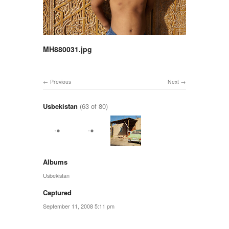
MH880031.jpg
Previous
Next
Usbekistan
(63 of 80)
Albums
Usbekistan
Captured
September 11, 2008 5:11 pm