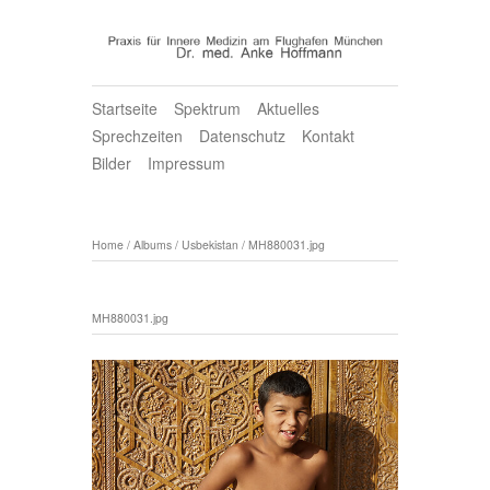
Startseite
Spektrum
Aktuelles
Sprechzeiten
Datenschutz
Kontakt
Bilder
Impressum
Home
/
Albums
/
Usbekistan
/
MH880031.jpg
MH880031.jpg